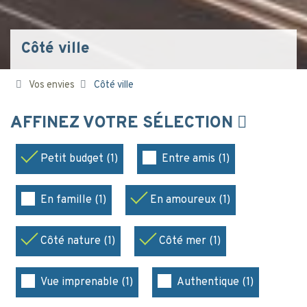
Côté ville
Vos envies
Côté ville
AFFINEZ VOTRE SÉLECTION
Petit budget (1)
Entre amis (1)
En famille (1)
En amoureux (1)
Côté nature (1)
Côté mer (1)
Vue imprenable (1)
Authentique (1)