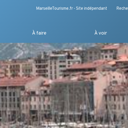
MarseilleTourisme.fr - Site indépendant
Reche
À faire
À voir