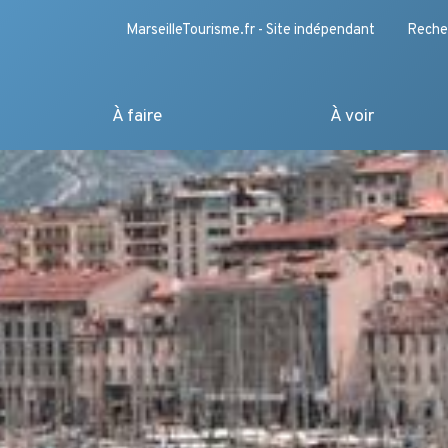
MarseilleTourisme.fr - Site indépendant
Reche
À faire
À voir