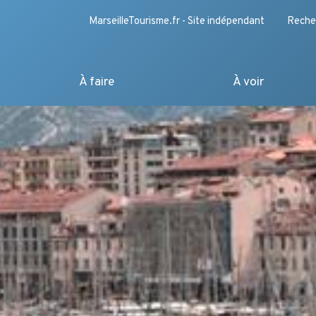
MarseilleTourisme.fr - Site indépendant
Reche
À faire
À voir