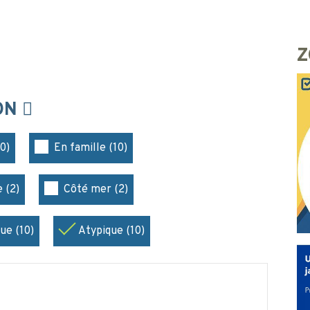
Z
ION
0)
En famille (10)
 (2)
Côté mer (2)
ue (10)
Atypique (10)