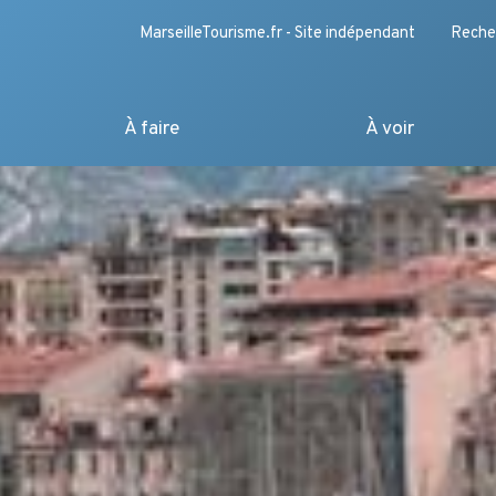
MarseilleTourisme.fr - Site indépendant
Reche
À faire
À voir