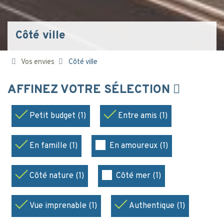
Côté ville
Vos envies
Côté ville
AFFINEZ VOTRE SÉLECTION
Petit budget (1)
Entre amis (1)
En famille (1)
En amoureux (1)
Côté nature (1)
Côté mer (1)
Vue imprenable (1)
Authentique (1)