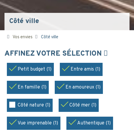
Côté ville
Vos envies
Côté ville
AFFINEZ VOTRE SÉLECTION
Petit budget (1)
Entre amis (1)
En famille (1)
En amoureux (1)
Côté nature (1)
Côté mer (1)
Vue imprenable (1)
Authentique (1)