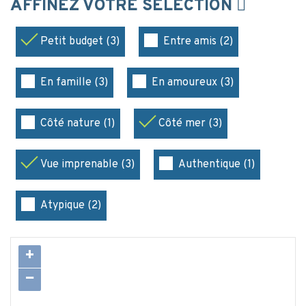
AFFINEZ VOTRE SÉLECTION
Petit budget (3)
Entre amis (2)
En famille (3)
En amoureux (3)
Côté nature (1)
Côté mer (3)
Vue imprenable (3)
Authentique (1)
Atypique (2)
+
−