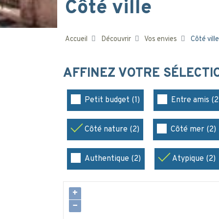
Côté ville
Accueil
Découvrir
Vos envies
Côté ville
AFFINEZ VOTRE SÉLECT
Petit budget (1)
Entre amis (2
Côté nature (2)
Côté mer (2)
Authentique (2)
Atypique (2)
+
−