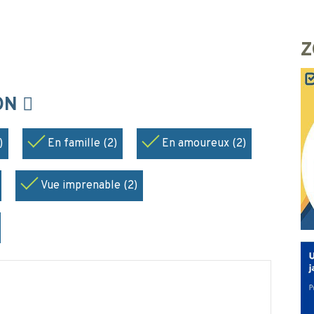
Z
ION
)
En famille (2)
En amoureux (2)
Vue imprenable (2)