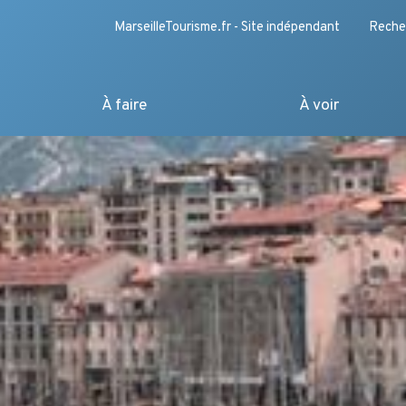
MarseilleTourisme.fr - Site indépendant
Reche
À faire
À voir