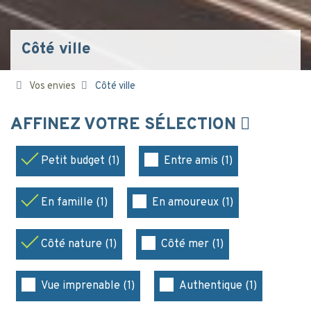
Côté ville
Vos envies
Côté ville
AFFINEZ VOTRE SÉLECTION
Petit budget (1)
Entre amis (1)
En famille (1)
En amoureux (1)
Côté nature (1)
Côté mer (1)
Vue imprenable (1)
Authentique (1)