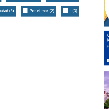
iudad (3)
Por el mar (2)
- (3)