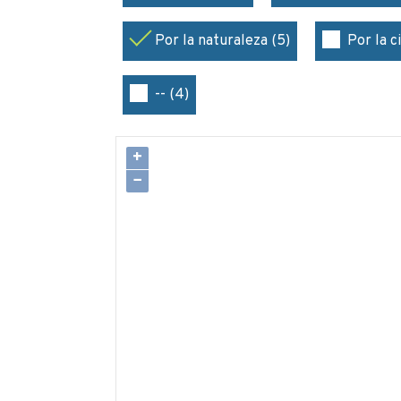
Por la naturaleza (5)
Por la c
-- (4)
+
−