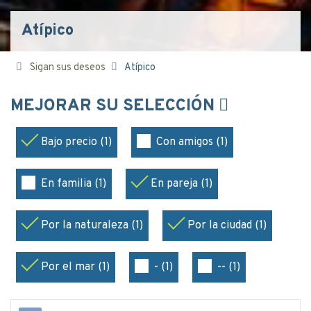
Atípico
Sigan sus deseos
Atípico
MEJORAR SU SELECCIÓN
Bajo precio (1)
Con amigos (1)
En familia (1)
En pareja (1)
Por la naturaleza (1)
Por la ciudad (1)
Por el mar (1)
- (1)
-- (1)