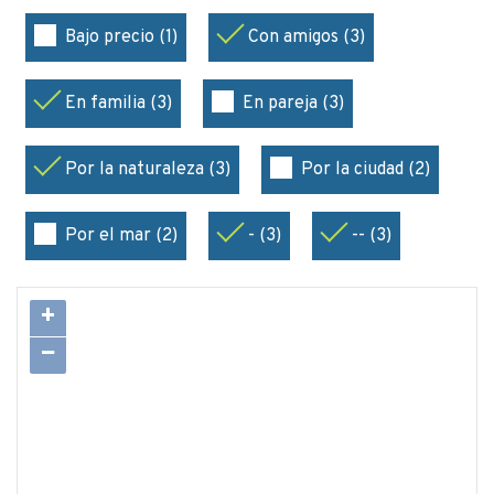
Bajo precio (1)
Con amigos (3)
En familia (3)
En pareja (3)
Por la naturaleza (3)
Por la ciudad (2)
Por el mar (2)
- (3)
-- (3)
+
−