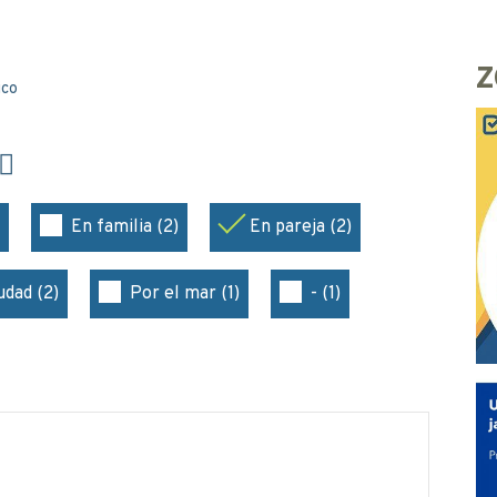
Z
ico
En familia (2)
En pareja (2)
udad (2)
Por el mar (1)
- (1)