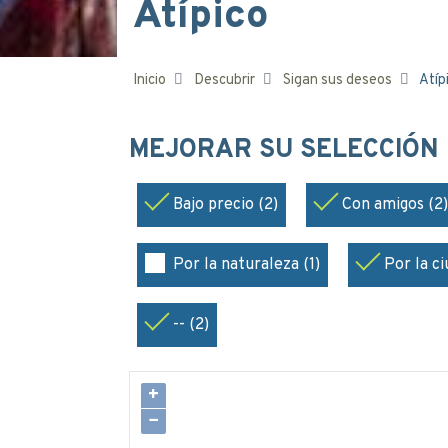
Atípico
Inicio
Descubrir
Sigan sus deseos
Atíp
MEJORAR SU SELECCIÓN
Bajo precio (2)
Con amigos (2)
Por la naturaleza (1)
Por la ci
-- (2)
+
−