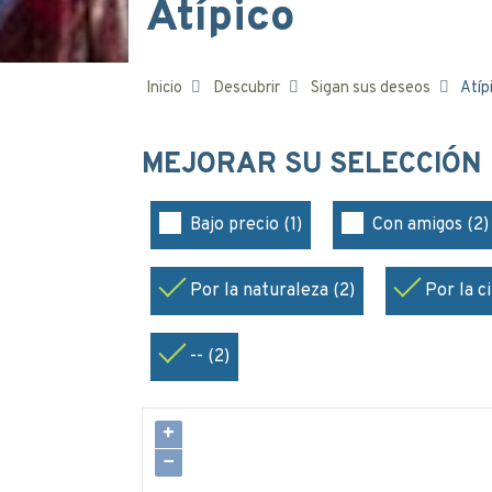
Atípico
Inicio
Descubrir
Sigan sus deseos
Atíp
MEJORAR SU SELECCIÓN
Bajo precio (1)
Con amigos (2)
Por la naturaleza (2)
Por la c
-- (2)
+
−