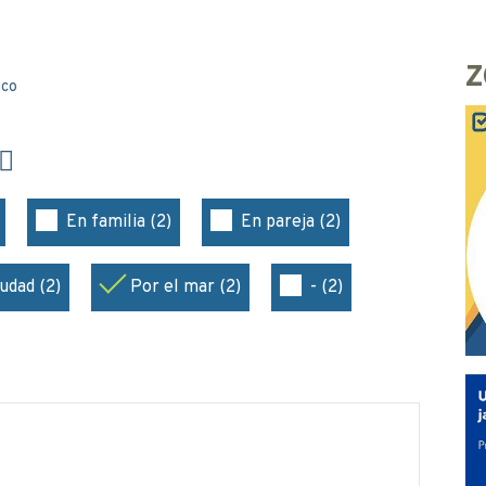
Z
ico
En familia (2)
En pareja (2)
iudad (2)
Por el mar (2)
- (2)