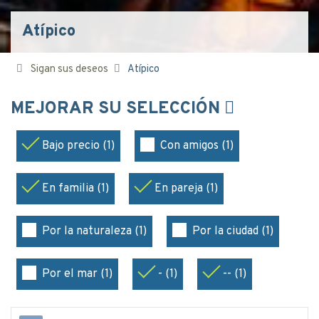
Atípico
Sigan sus deseos
Atípico
MEJORAR SU SELECCIÓN
Bajo precio (1)
Con amigos (1)
En familia (1)
En pareja (1)
Por la naturaleza (1)
Por la ciudad (1)
Por el mar (1)
- (1)
-- (1)