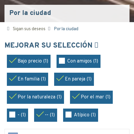
Por la ciudad
Sigan sus deseos
Por la ciudad
MEJORAR SU SELECCIÓN
Bajo precio (1)
Con amigos (1)
En familia (1)
En pareja (1)
Por la naturaleza (1)
Por el mar (1)
- (1)
-- (1)
Atípico (1)