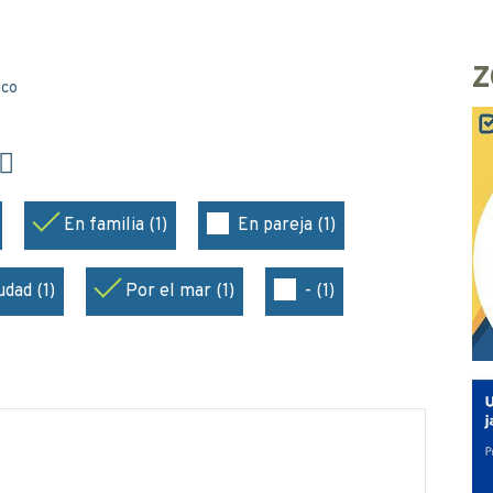
Z
ico
En familia (1)
En pareja (1)
udad (1)
Por el mar (1)
- (1)