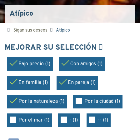
Atípico
Sigan sus deseos
Atípico
MEJORAR SU SELECCIÓN
Bajo precio (1)
Con amigos (1)
En familia (1)
En pareja (1)
Por la naturaleza (1)
Por la ciudad (1)
Por el mar (1)
- (1)
-- (1)