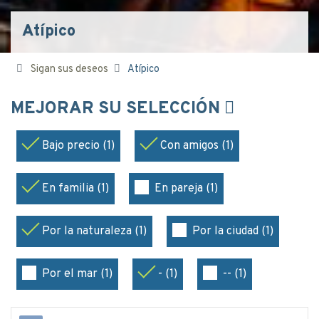
Atípico
Sigan sus deseos
Atípico
MEJORAR SU SELECCIÓN
Bajo precio (1)
Con amigos (1)
En familia (1)
En pareja (1)
Por la naturaleza (1)
Por la ciudad (1)
Por el mar (1)
- (1)
-- (1)