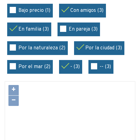
Bajo precio (1)
Con amigos (3)
En familia (3)
En pareja (3)
Por la naturaleza (2)
Por la ciudad (3)
Por el mar (2)
- (3)
-- (3)
+
−