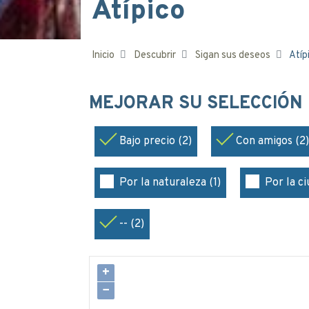
Atípico
Inicio
Descubrir
Sigan sus deseos
Atíp
MEJORAR SU SELECCIÓN
Bajo precio (2)
Con amigos (2)
Por la naturaleza (1)
Por la ci
-- (2)
+
−