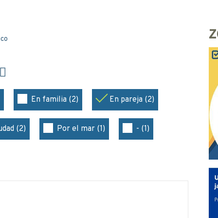
Z
ico
En familia (2)
En pareja (2)
udad (2)
Por el mar (1)
- (1)