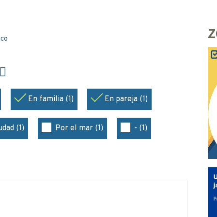
Z
ico
En familia (1)
En pareja (1)
udad (1)
Por el mar (1)
- (1)