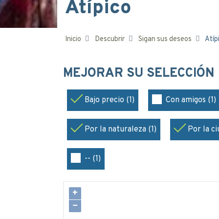
Atípico
Inicio
Descubrir
Sigan sus deseos
Atíp
MEJORAR SU SELECCIÓN
Bajo precio (1)
Con amigos (1)
Por la naturaleza (1)
Por la ci
-- (1)
+
−