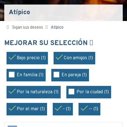
Atípico
Sigan sus deseos
Atípico
MEJORAR SU SELECCIÓN
Bajo precio (1)
Con amigos (1)
En familia (1)
En pareja (1)
Por la naturaleza (1)
Por la ciudad (1)
Por el mar (1)
- (1)
-- (1)