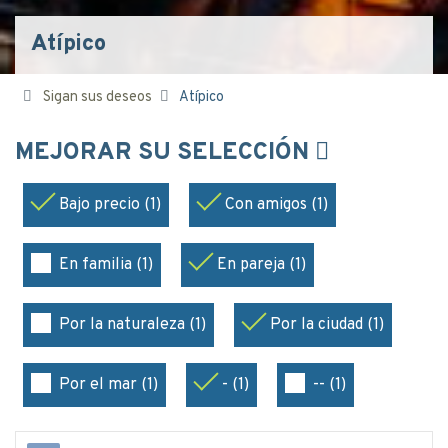
Atípico
Sigan sus deseos
Atípico
MEJORAR SU SELECCIÓN
Bajo precio (1)
Con amigos (1)
En familia (1)
En pareja (1)
Por la naturaleza (1)
Por la ciudad (1)
Por el mar (1)
- (1)
-- (1)