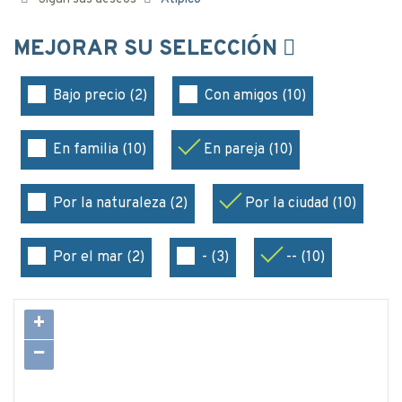
MEJORAR SU SELECCIÓN
Bajo precio (2)
Con amigos (10)
En familia (10)
En pareja (10)
Por la naturaleza (2)
Por la ciudad (10)
Por el mar (2)
- (3)
-- (10)
+
−