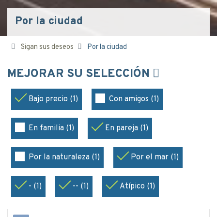
Por la ciudad
Sigan sus deseos
Por la ciudad
MEJORAR SU SELECCIÓN
Bajo precio (1)
Con amigos (1)
En familia (1)
En pareja (1)
Por la naturaleza (1)
Por el mar (1)
- (1)
-- (1)
Atípico (1)