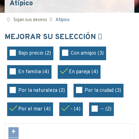
Atípico
Sigan sus deseos
Atípico
MEJORAR SU SELECCIÓN
Bajo precio (2)
Con amigos (3)
En familia (4)
En pareja (4)
Por la naturaleza (2)
Por la ciudad (3)
Por el mar (4)
- (4)
-- (2)
+