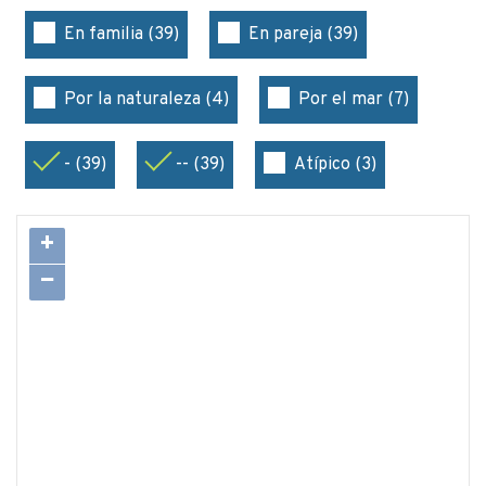
En familia (39)
En pareja (39)
Por la naturaleza (4)
Por el mar (7)
- (39)
-- (39)
Atípico (3)
+
−