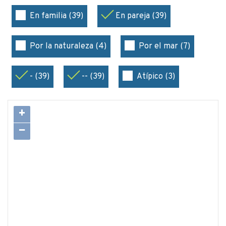
En familia (39)
En pareja (39)
Por la naturaleza (4)
Por el mar (7)
- (39)
-- (39)
Atípico (3)
+
−