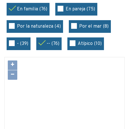
En familia (76)
En pareja (75)
Por la naturaleza (4)
Por el mar (8)
- (39)
-- (76)
Atípico (10)
+
−